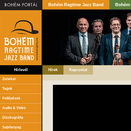
Bohém Ragtime Jazz Band
Bohém 
Hírlevél
Hírek
Kapcsolat
Zenekar
Tagok
Fellépések
Audio & Video
Diszkográfia
Sajtóanyag