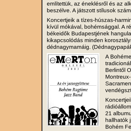
említettük, az éneklésről és az a
beszélve. A játszott stílusok szá
Koncertjeik a tízes-húszas-harmi
kívül mókával, bohémsággal. A r
békeidők Budapestjének hangulatá
kikapcsolódás minden korosztály
dédnagymamáig. (Dédnagypapák 
A Bohémek
tradicioná
Berlintől 
Montreux-i
Sacrament
vendégszt
Koncertjei
rádióállom
21 albumuk
hallhatók
Bohém Fes