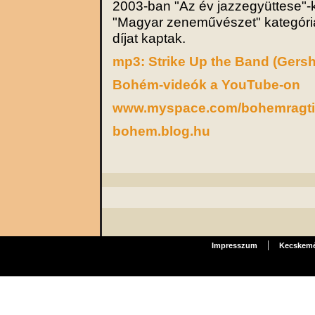
2003-ban "Az év jazzegyüttese"-
"Magyar zeneművészet" kategóri
díjat kaptak.
mp3: Strike Up the Band (Gers
Bohém-videók a YouTube-on
www.myspace.com/bohemragt
bohem.blog.hu
|
Impresszum
Kecskemét