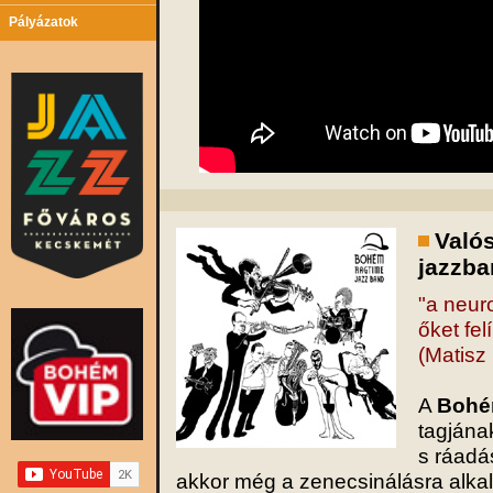
Pályázatok
Valós
jazzba
"a neuro
őket felí
(Matisz
A
Bohé
tagjána
s ráadá
akkor még a zenecsinálásra alk