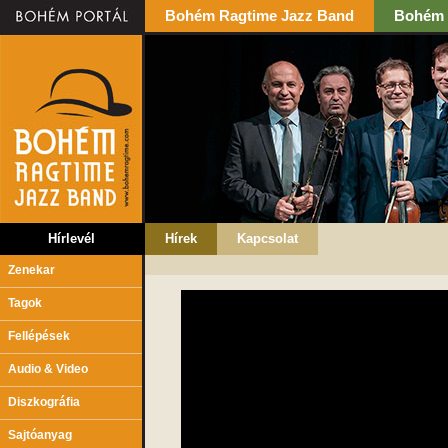
Bohém Ragtime Jazz Band
Bohém 
Hírlevél
Hírek
Kapcsolat
Zenekar
Tagok
Fellépések
Audio & Video
Diszkográfia
Sajtóanyag