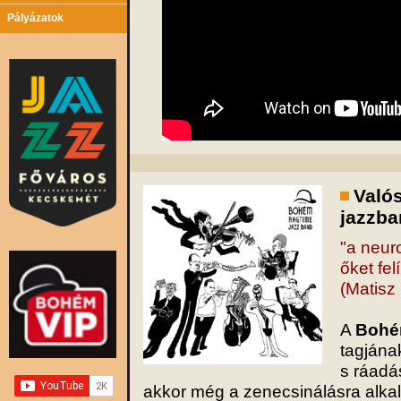
Pályázatok
Valós
jazzba
"a neuro
őket felí
(Matisz
A
Bohé
tagjána
s ráadá
akkor még a zenecsinálásra alk