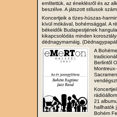
említettük, az éneklésről és az a
beszélve. A játszott stílusok szá
Koncertjeik a tízes-húszas-harmi
kívül mókával, bohémsággal. A r
békeidők Budapestjének hangulatá
kikapcsolódás minden korosztály
dédnagymamáig. (Dédnagypapák 
A Bohémek
tradicioná
Berlintől 
Montreux-i
Sacrament
vendégszt
Koncertjei
rádióállom
21 albumuk
hallhatók
Bohém Fes