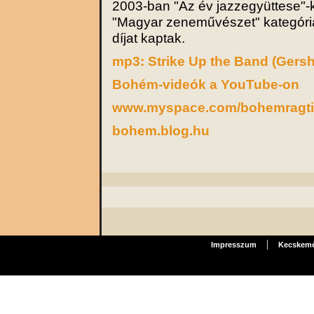
2003-ban "Az év jazzegyüttese"-
"Magyar zeneművészet" kategóri
díjat kaptak.
mp3: Strike Up the Band (Gers
Bohém-videók a YouTube-on
www.myspace.com/bohemragt
bohem.blog.hu
|
Impresszum
Kecskemét