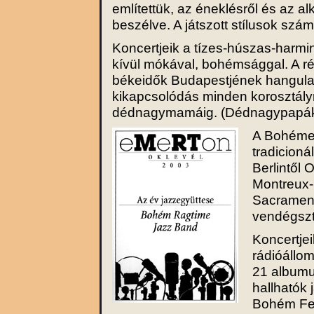
említettük, az éneklésről és az a
beszélve. A játszott stílusok szá
Koncertjeik a tízes-húszas-harmi
kívül mókával, bohémsággal. A r
békeidők Budapestjének hangulatá
kikapcsolódás minden korosztály
dédnagymamáig. (Dédnagypapák 
A Bohémek
tradicioná
Berlintől 
Montreux-i
Sacrament
vendégszt
Koncertjei
rádióállom
21 albumuk
hallhatók
Bohém Fes