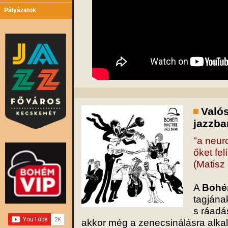
Pályázatok
Valós
jazzba
"a neuro
őket felí
(Matisz
A
Bohé
tagjána
s ráadá
akkor még a zenecsinálásra alk