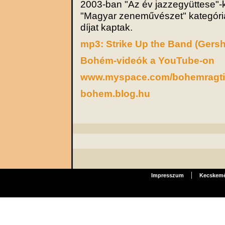
2003-ban "Az év jazzegyüttese"-
"Magyar zeneművészet" kategóri
díjat kaptak.
mp3: Strike Up the Band (Gers
Bohém-videók a YouTube-on
www.myspace.com/bohemragt
bohem.blog.hu
|
Impresszum
Kecskemét