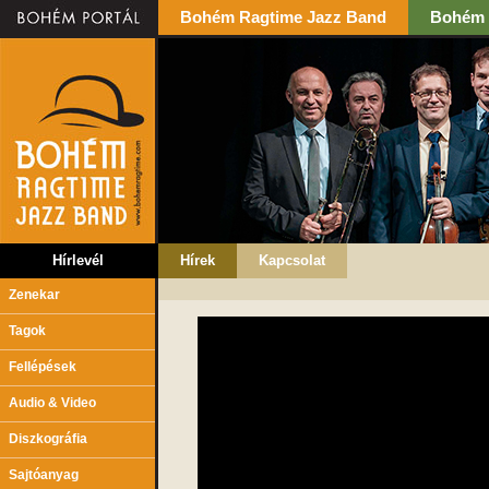
Bohém Ragtime Jazz Band
Bohém 
Hírlevél
Hírek
Kapcsolat
Zenekar
Tagok
Fellépések
Audio & Video
Diszkográfia
Sajtóanyag