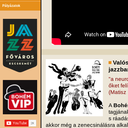
Pályázatok
Valós
jazzba
"a neuro
őket felí
(Matisz
A
Bohé
tagjána
s ráadá
akkor még a zenecsinálásra alk