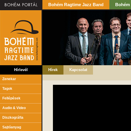
Bohém Ragtime Jazz Band
Bohém 
Hírlevél
Hírek
Kapcsolat
Zenekar
Tagok
Fellépések
Audio & Video
Diszkográfia
Sajtóanyag