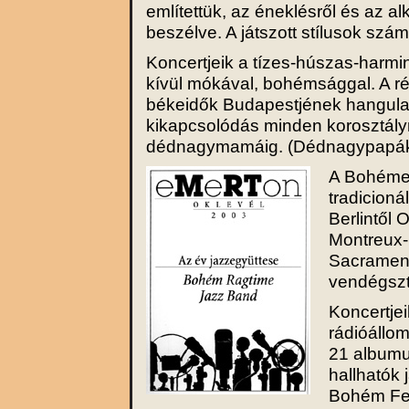
említettük, az éneklésről és az a
beszélve. A játszott stílusok szá
Koncertjeik a tízes-húszas-harmi
kívül mókával, bohémsággal. A r
békeidők Budapestjének hangulatá
kikapcsolódás minden korosztály
dédnagymamáig. (Dédnagypapák 
A Bohémek
tradicioná
Berlintől 
Montreux-i
Sacrament
vendégszt
Koncertjei
rádióállom
21 albumuk
hallhatók
Bohém Fes