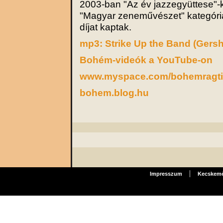
2003-ban "Az év jazzegyüttese"-
"Magyar zeneművészet" kategóri
díjat kaptak.
mp3: Strike Up the Band (Gers
Bohém-videók a YouTube-on
www.myspace.com/bohemragt
bohem.blog.hu
|
Impresszum
Kecskemét