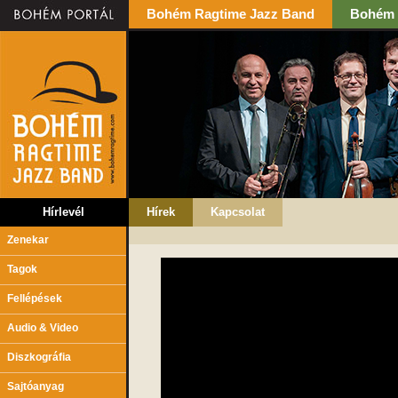
Bohém Ragtime Jazz Band
Bohém 
Hírlevél
Hírek
Kapcsolat
Zenekar
Tagok
Fellépések
Audio & Video
Diszkográfia
Sajtóanyag