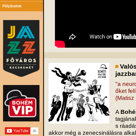
Pályázatok
Valós
jazzba
"a neuro
őket felí
(Matisz
A
Bohé
tagjána
s ráadá
akkor még a zenecsinálásra alk