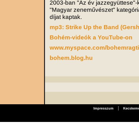
2003-ban "Az év jazzegyüttese"-
"Magyar zeneművészet" kategóri
díjat kaptak.
mp3: Strike Up the Band (Gers
Bohém-videók a YouTube-on
www.myspace.com/bohemragt
bohem.blog.hu
|
Impresszum
Kecskemét