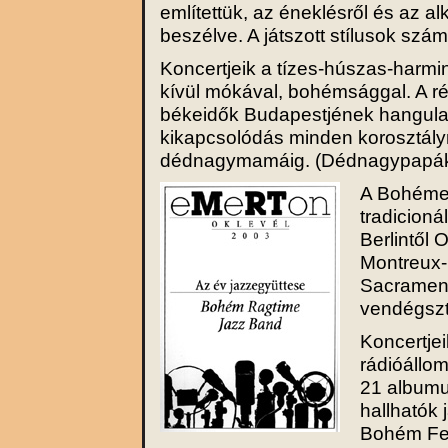
említettük, az éneklésről és az a
beszélve. A játszott stílusok szá
Koncertjeik a tízes-húszas-harmi
kívül mókával, bohémsággal. A r
békeidők Budapestjének hangulatá
kikapcsolódás minden korosztály
dédnagymamáig. (Dédnagypapák 
A Bohémek
tradicioná
Berlintől 
Montreux-i
Sacrament
vendégszt
Koncertjei
rádióállom
21 albumuk
hallhatók
Bohém Fes