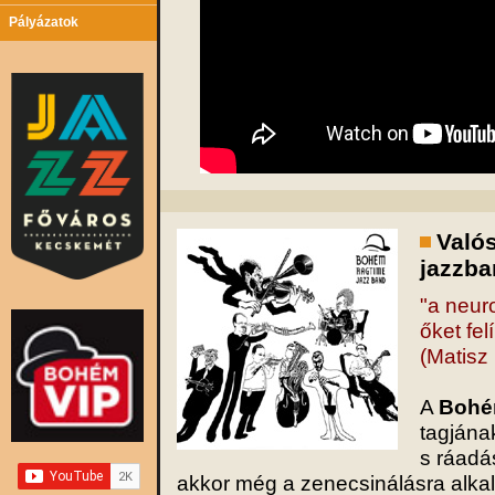
Pályázatok
Valós
jazzba
"a neuro
őket felí
(Matisz
A
Bohé
tagjána
s ráadá
akkor még a zenecsinálásra alk