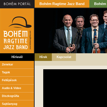
Bohém Ragtime Jazz Band
Bohém 
Hírlevél
Hírek
Kapcsolat
Zenekar
Tagok
Fellépések
Audio & Video
Diszkográfia
Sajtóanyag