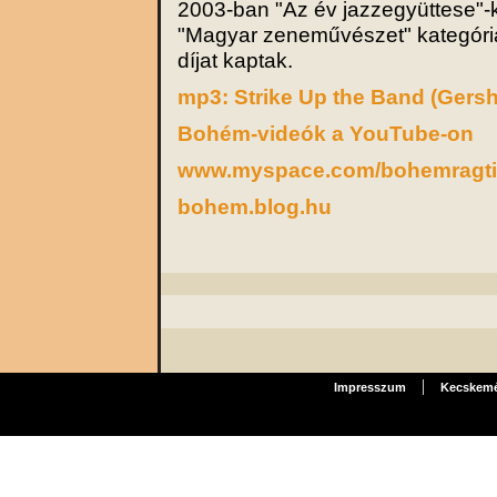
2003-ban "Az év jazzegyüttese"-
"Magyar zeneművészet" kategóri
díjat kaptak.
mp3: Strike Up the Band (Gers
Bohém-videók a YouTube-on
www.myspace.com/bohemragt
bohem.blog.hu
|
Impresszum
Kecskemét