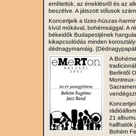
említettük, az éneklésről és az a
beszélve. A játszott stílusok szá
Koncertjeik a tízes-húszas-harmi
kívül mókával, bohémsággal. A r
békeidők Budapestjének hangulatá
kikapcsolódás minden korosztály
dédnagymamáig. (Dédnagypapák 
A Bohémek
tradicioná
Berlintől 
Montreux-i
Sacrament
vendégszt
Koncertjei
rádióállom
21 albumuk
hallhatók
Bohém Fes